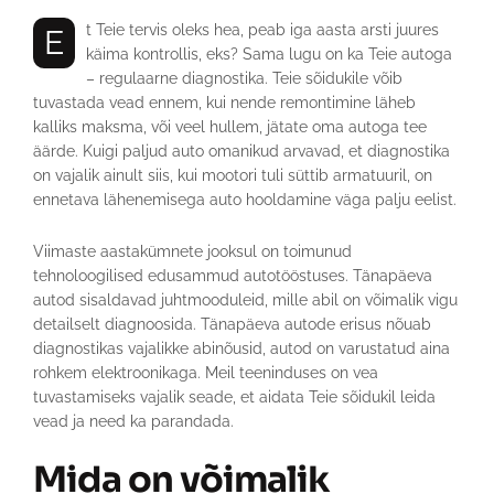
Et Teie tervis oleks hea, peab iga aasta arsti juures
käima kontrollis, eks? Sama lugu on ka Teie autoga
– regulaarne diagnostika. Teie sõidukile võib
tuvastada vead ennem, kui nende remontimine läheb
kalliks maksma, või veel hullem, jätate oma autoga tee
äärde. Kuigi paljud auto omanikud arvavad, et diagnostika
on vajalik ainult siis, kui mootori tuli süttib armatuuril, on
ennetava lähenemisega auto hooldamine väga palju eelist.
Viimaste aastakümnete jooksul on toimunud
tehnoloogilised edusammud autotööstuses. Tänapäeva
autod sisaldavad juhtmooduleid, mille abil on võimalik vigu
detailselt diagnoosida. Tänapäeva autode erisus nõuab
diagnostikas vajalikke abinõusid, autod on varustatud aina
rohkem elektroonikaga. Meil teeninduses on vea
tuvastamiseks vajalik seade, et aidata Teie sõidukil leida
vead ja need ka parandada.
Mida on võimalik