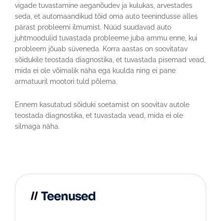
vigade tuvastamine aeganõudev ja kulukas, arvestades
seda, et automaandikud tõid oma auto teenindusse alles
pärast probleemi ilmumist. Nüüd suudavad auto
juhtmoodulid tuvastada probleeme juba ammu enne, kui
probleem jõuab süveneda. Korra aastas on soovitatav
sõidukile teostada diagnostika, et tuvastada pisemad vead,
mida ei ole võimalik näha ega kuulda ning ei pane
armatuuril mootori tuld põlema.
Ennem kasutatud sõiduki soetamist on soovitav autole
teostada diagnostika, et tuvastada vead, mida ei ole
silmaga näha.
Teenused