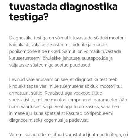
tuvastada diagnostika
testiga?
Diagnostika testiga on võimalik tuvastada sõiduki mootori,
käigukasti, väljalaskesüsteemi, pidurite ja muude
põhikomponentide rikked. Samuti on võimalik tuvastada
kütusesüsteemi, õhulekke, jahutuse, süütepoolide ja
väljalaske süsteemiga seotud puudused.
Levinud vale arusaam on see, et diagnostika test teeb
kindlaks täpse vea, mille tulemusena sõiduki mootori tuli
armatuuril süttib. Reaalselt aga veakood ütleb
spetsialistile, milline mootori komponendi parameeter jääb
norm väärtusest välja. Seal aga tuleb kasuks, vana hea
inimese aju, kuna spetsialist kasutab põhiprobleemi
diagnoosimiseks kogemusi ja pädevust.
Varem, kui autodel ei olnud varustatud juhtmoodulitega, oli