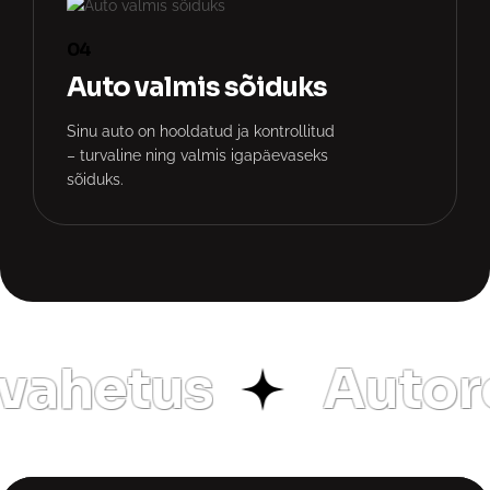
04
Auto valmis sõiduks
Sinu auto on hooldatud ja kontrollitud
– turvaline ning valmis igapäevaseks
sõiduks.
vahetus
Autor