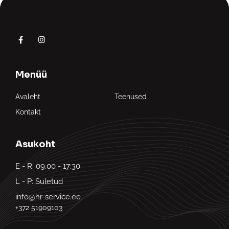
Menüü
Avaleht
Teenused
Kontakt
Asukoht
E - R: 09.00 - 17:30
L - P: Suletud
info@hr-service.ee
+372 51909103