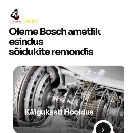
TEENUSED
Oleme Bosch ametlik
esindus
sõidukite remondis
Käigukasti Hooldus