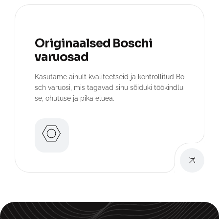
Originaalsed Boschi
varuosad
Kasutame ainult kvaliteetseid ja kontrollitud Bo
sch varuosi, mis tagavad sinu sõiduki töökindlu
se, ohutuse ja pika eluea.