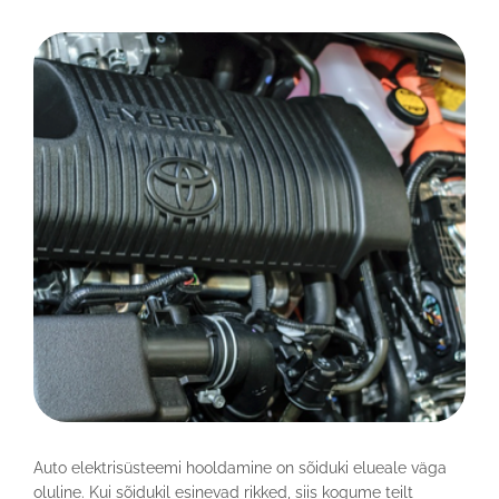
Auto elektrisüsteemi hooldamine on sõiduki elueale väga
oluline. Kui sõidukil esinevad rikked, siis kogume teilt