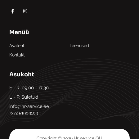
Menüü
Avaleht
Teenused
Kontakt
Asukoht
E - R: 09.00 - 17:30
L - P: Suletud
info@hr-service.ee
+372 51909103
Copyright © 2026 Hr-service OÜ