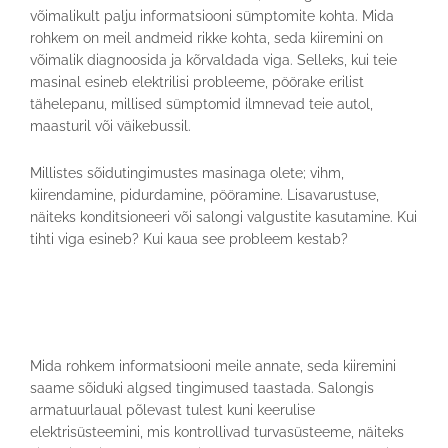
võimalikult palju informatsiooni sümptomite kohta. Mida
rohkem on meil andmeid rikke kohta, seda kiiremini on
võimalik diagnoosida ja kõrvaldada viga. Selleks, kui teie
masinal esineb elektrilisi probleeme, pöörake erilist
tähelepanu, millised sümptomid ilmnevad teie autol,
maasturil või väikebussil.
Millistes sõidutingimustes masinaga olete; vihm,
kiirendamine, pidurdamine, pööramine. Lisavarustuse,
näiteks konditsioneeri või salongi valgustite kasutamine. Kui
tihti viga esineb? Kui kaua see probleem kestab?
Mida rohkem informatsiooni meile annate, seda kiiremini
saame sõiduki algsed tingimused taastada. Salongis
armatuurlaual põlevast tulest kuni keerulise
elektrisüsteemini, mis kontrollivad turvasüsteeme, näiteks