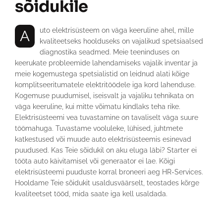
sõidukile
Auto elektrisüsteem on väga keeruline ahel, mille
kvaliteetseks hoolduseks on vajalikud spetsiaalsed
diagnostika seadmed. Meie teeninduses on
keerukate probleemide lahendamiseks vajalik inventar ja
meie kogemustega spetsialistid on leidnud alati kõige
komplitseeritumatele elektritöödele iga kord lahenduse.
Kogemuse puudumisel, iseisvalt ja vajaliku tehnikata on
väga keeruline, kui mitte võimatu kindlaks teha rike.
Elektrisüsteemi vea tuvastamine on tavaliselt väga suure
töömahuga. Tuvastame vooluleke, lühised, juhtmete
katkestused või muude auto elektrisüsteemis esinevad
puudused. Kas Teie sõidukil on aku eluga läbi? Starter ei
tööta auto käivitamisel või generaator ei lae. Kõigi
elektrisüsteemi puuduste korral broneeri aeg HR-Services.
Hooldame Teie sõidukit usaldusväärselt, teostades kõrge
kvaliteetset tööd, mida saate iga kell usaldada.