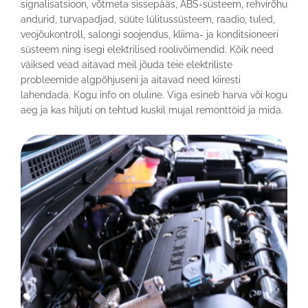
signalisatsioon, võtmeta sissepääs, ABS-süsteem, rehvirõhu
andurid, turvapadjad, süüte lülitussüsteem, raadio, tuled,
veojõukontroll, salongi soojendus, kliima- ja konditsioneeri
süsteem ning isegi elektrilised roolivõimendid. Kõik need
väiksed vead aitavad meil jõuda teie elektriliste
probleemide algpõhjuseni ja aitavad need kiiresti
lahendada. Kogu info on oluline. Viga esineb harva või kogu
aeg ja kas hiljuti on tehtud kuskil mujal remonttöid ja mida.